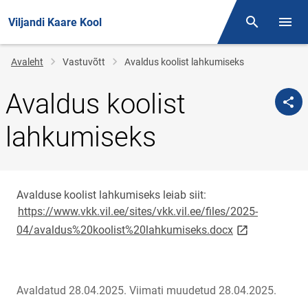
Viljandi Kaare Kool
Otsing
Menüü
Jälglink
Avaleht
Vastuvõtt
Avaldus koolist lahkumiseks
Avaldus koolist
lahkumiseks
Avalduse koolist lahkumiseks leiab siit:
https://www.vkk.vil.ee/sites/vkk.vil.ee/files/2025-
link opens on 
04/avaldus%20koolist%20lahkumiseks.docx
Avaldatud 28.04.2025.
Viimati muudetud 28.04.2025.