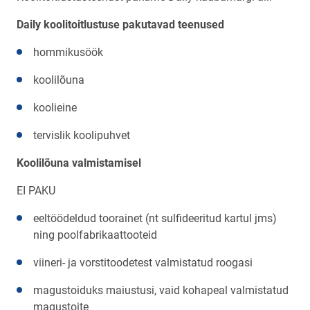
Daily koolitoitlustuse pakutavad teenused
hommikusöök
koolilõuna
koolieine
tervislik koolipuhvet
Koolilõuna valmistamisel
EI PAKU
eeltöödeldud toorainet (nt sulfideeritud kartul jms)
ning poolfabrikaattooteid
viineri- ja vorstitoodetest valmistatud roogasi
magustoiduks maiustusi, vaid kohapeal valmistatud
magustoite