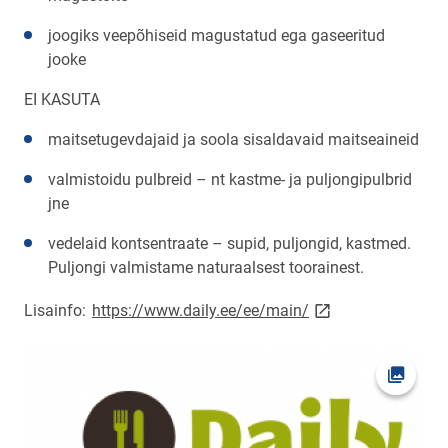
joogiks veepõhiseid magustatud ega gaseeritud
jooke
EI KASUTA
maitsetugevdajaid ja soola sisaldavaid maitseaineid
valmistoidu pulbreid – nt kastme- ja puljongipulbrid
jne
vedelaid kontsentraate – supid, puljongid, kastmed.
Puljongi valmistame naturaalsest toorainest.
link opens on new 
Lisainfo:
https://www.daily.ee/ee/main/
Ava fot