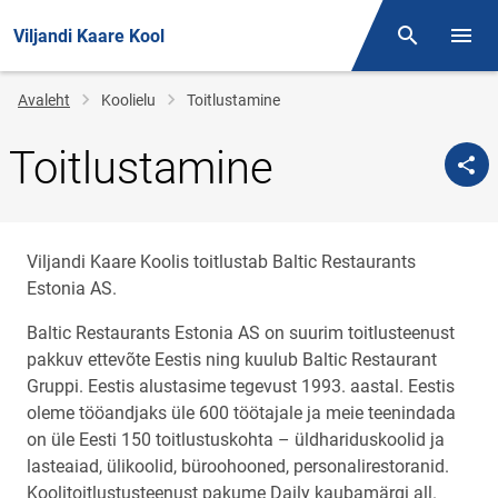
Viljandi Kaare Kool
Otsing
Menüü
Jälglink
Avaleht
Koolielu
Toitlustamine
Toitlustamine
Viljandi Kaare Koolis toitlustab Baltic Restaurants
Estonia AS.
Baltic Restaurants Estonia AS on suurim toitlusteenust
pakkuv ettevõte Eestis ning kuulub Baltic Restaurant
Gruppi. Eestis alustasime tegevust 1993. aastal. Eestis
oleme tööandjaks üle 600 töötajale ja meie teenindada
on üle Eesti 150 toitlustuskohta – üldhariduskoolid ja
lasteaiad, ülikoolid, büroohooned, personalirestoranid.
Koolitoitlustusteenust pakume Daily kaubamärgi all.