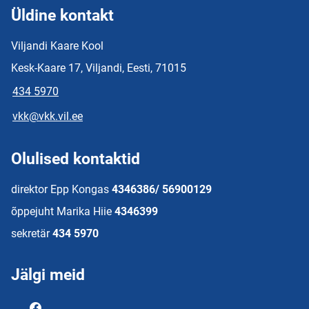
Üldine kontakt
Viljandi Kaare Kool
Kesk-Kaare 17, Viljandi, Eesti, 71015
434 5970
vkk@vkk.vil.ee
Olulised kontaktid
direktor Epp Kongas
4346386/ 56900129
õppejuht Marika Hiie
4346399
sekretär
434 5970
Jälgi meid