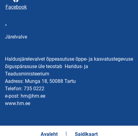
Facebook
.
Järelvalve
Haldusjärelevalvet õppeasutuse õppe- ja kasvatustegevuse
õiguspärasuse üle teostab Haridus- ja
Teadusministeerium
Aadress: Munga 18, 50088 Tartu
Telefon: 735 0222
e-post: hm@hm.ee
www.hm.ee
Avaleht
Saidikaart